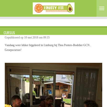
Ga
direct
naar
de
hoofdinhoud
CURSUS
Gepubliceerd op 10 mei 2018 om 09:35
Vandaag weer lekker bijgeleerd in Limburg bij Thea Peeters-Bodelier GCN..
Groepscursus!